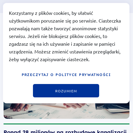
Korzystamy z plików cookies, by ułatwić
użytkownikom poruszanie się po serwisie. Ciasteczka
Portal Funduszy Europejskich
Fundusze
pozwalają nam także tworzyć anonimowe statystyki
Europejskie
na Infrastrukturę,
serwisu. Jeżeli nie blokujesz plików cookies, to
Klimat,
Środowisko
zgadzasz się na ich używanie i zapisanie w pamięci
urządzenia. Możesz zmienić ustawienia przeglądarki,
żeby wyłączyć zapisywanie ciasteczek.
PRZECZYTAJ O POLITYCE PRYWATNOŚCI
ROZUMIEM
Ponad 28 milionów na rozbudowę kanalizacji