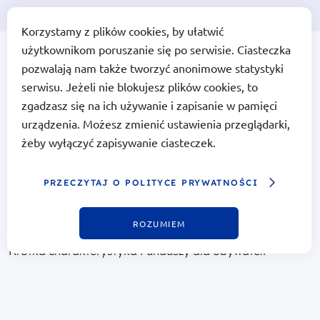
Korzystamy z plików cookies, by ułatwić
użytkownikom poruszanie się po serwisie. Ciasteczka
Portal Funduszy Europejskich
Fundusze
pozwalają nam także tworzyć anonimowe statystyki
Europejskie
na Infrastrukturę,
serwisu. Jeżeli nie blokujesz plików cookies, to
Klimat,
Środowisko
zgadzasz się na ich używanie i zapisanie w pamięci
urządzenia. Możesz zmienić ustawienia przeglądarki,
żeby wyłączyć zapisywanie ciasteczek.
Krótka charakterystyka Funduszy dla
PRZECZYTAJ O POLITYCE PRYWATNOŚCI
obywateli
ROZUMIEM
Krótka charakterystyka Funduszy dla obywateli